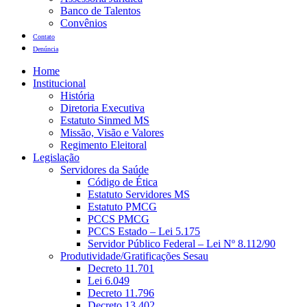
Banco de Talentos
Convênios
Contato
Denúncia
Home
Institucional
História
Diretoria Executiva
Estatuto Sinmed MS
Missão, Visão e Valores
Regimento Eleitoral
Legislação
Servidores da Saúde
Código de Ética
Estatuto Servidores MS
Estatuto PMCG
PCCS PMCG
PCCS Estado – Lei 5.175
Servidor Público Federal – Lei Nº 8.112/90
Produtividade/Gratificações Sesau
Decreto 11.701
Lei 6.049
Decreto 11.796
Decreto 13.402