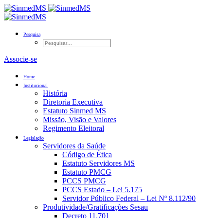
Pesquisa
Associe-se
Home
Institucional
História
Diretoria Executiva
Estatuto Sinmed MS
Missão, Visão e Valores
Regimento Eleitoral
Legislação
Servidores da Saúde
Código de Ética
Estatuto Servidores MS
Estatuto PMCG
PCCS PMCG
PCCS Estado – Lei 5.175
Servidor Público Federal – Lei Nº 8.112/90
Produtividade/Gratificações Sesau
Decreto 11.701