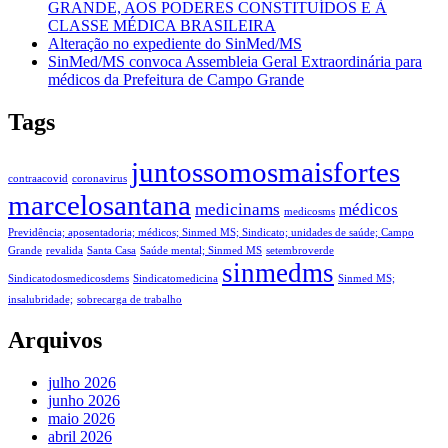
GRANDE, AOS PODERES CONSTITUÍDOS E À
CLASSE MÉDICA BRASILEIRA
Alteração no expediente do SinMed/MS
SinMed/MS convoca Assembleia Geral Extraordinária para
médicos da Prefeitura de Campo Grande
Tags
juntossomosmaisfortes
contraacovid
coronavirus
marcelosantana
medicinams
médicos
medicosms
Previdência; aposentadoria; médicos; Sinmed MS; Sindicato; unidades de saúde; Campo
Grande
revalida
Santa Casa
Saúde mental; Sinmed MS
setembroverde
sinmedms
Sindicatodosmedicosdems
Sindicatomedicina
Sinmed MS;
insalubridade;
sobrecarga de trabalho
Arquivos
julho 2026
junho 2026
maio 2026
abril 2026