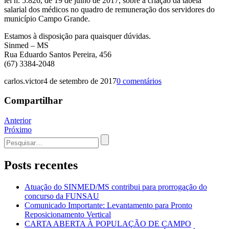
lei n. 5.826, de 19 de julho de 2017, sobre a criação da tabela
salarial dos médicos no quadro de remuneração dos servidores do
município Campo Grande.
Estamos à disposição para quaisquer dúvidas.
Sinmed – MS
Rua Eduardo Santos Pereira, 456
(67) 3384-2048
carlos.victor
4 de setembro de 2017
0 comentários
Compartilhar
Navegação
Anterior
Próximo
de
Procurar
Post
por:
Posts recentes
Atuação do SINMED/MS contribui para prorrogação do
concurso da FUNSAU
Comunicado Importante: Levantamento para Pronto
Reposicionamento Vertical
CARTA ABERTA À POPULAÇÃO DE CAMPO