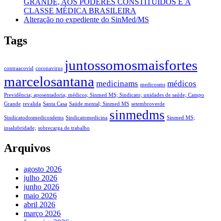
GRANDE, AOS PODERES CONSTITUÍDOS E À
CLASSE MÉDICA BRASILEIRA
Alteração no expediente do SinMed/MS
Tags
juntossomosmaisfortes
contraacovid
coronavirus
marcelosantana
medicinams
médicos
medicosms
Previdência; aposentadoria; médicos; Sinmed MS; Sindicato; unidades de saúde; Campo
Grande
revalida
Santa Casa
Saúde mental; Sinmed MS
setembroverde
sinmedms
Sindicatodosmedicosdems
Sindicatomedicina
Sinmed MS;
insalubridade;
sobrecarga de trabalho
Arquivos
agosto 2026
julho 2026
junho 2026
maio 2026
abril 2026
março 2026