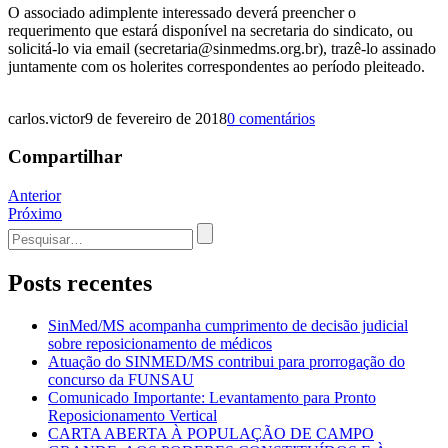
O associado adimplente interessado deverá preencher o
requerimento que estará disponível na secretaria do sindicato, ou
solicitá-lo via email (secretaria@sinmedms.org.br), trazê-lo assinado
juntamente com os holerites correspondentes ao período pleiteado.
carlos.victor
9 de fevereiro de 2018
0 comentários
Compartilhar
Navegação
Anterior
Próximo
de
Procurar
Post
por:
Posts recentes
SinMed/MS acompanha cumprimento de decisão judicial
sobre reposicionamento de médicos
Atuação do SINMED/MS contribui para prorrogação do
concurso da FUNSAU
Comunicado Importante: Levantamento para Pronto
Reposicionamento Vertical
CARTA ABERTA À POPULAÇÃO DE CAMPO