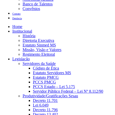
Banco de Talentos
Convênios
Contato
Denúncia
Home
Institucional
História
Diretoria Executiva
Estatuto Sinmed MS
Missão, Visão e Valores
Regimento Eleitoral
Legislação
Servidores da Saúde
Código de Ética
Estatuto Servidores MS
Estatuto PMCG
PCCS PMCG
PCCS Estado – Lei 5.175
Servidor Público Federal – Lei Nº 8.112/90
Produtividade/Gratificações Sesau
Decreto 11.701
Lei 6.049
Decreto 11.796
Decreto 13.402