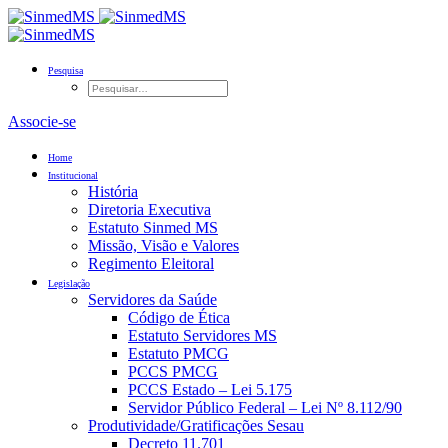
Pesquisa
Associe-se
Home
Institucional
História
Diretoria Executiva
Estatuto Sinmed MS
Missão, Visão e Valores
Regimento Eleitoral
Legislação
Servidores da Saúde
Código de Ética
Estatuto Servidores MS
Estatuto PMCG
PCCS PMCG
PCCS Estado – Lei 5.175
Servidor Público Federal – Lei Nº 8.112/90
Produtividade/Gratificações Sesau
Decreto 11.701