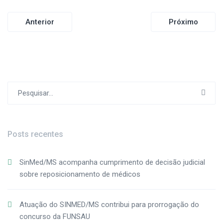
Navegação
Anterior
Próximo
de
Post
Procurar
por:
Posts recentes
SinMed/MS acompanha cumprimento de decisão judicial
sobre reposicionamento de médicos
Atuação do SINMED/MS contribui para prorrogação do
concurso da FUNSAU