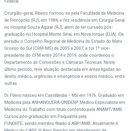
Federal.
Cirurgião-geral, Ribeiro formou-se pela Faculdade de Medicina
de Petrópolis (RJ), em 1984, e fez residência em Cirurgia Geral
no Hospital Souza Aguiar (RJ), além de ter cursado pós-
graduação no Hospital Monte Sinai, em Nova Iorque (EUA). Ele
presidiu o Conselho Regional de Medicina do Estado do Mato
Grosso do Sul (CRM-MS) de 2005 a 2007; e foi 1º vice-
presidente do CFM entre 2014 e 2019, onde coordenou o
Departamento de Comissões e Câmaras Técnicas. Neste
último período, teve atuação destacada em áreas ligadas ao
direito médico, urgências e emergência e ensino médico, entre
outras.
Dr. Flávio nasceu em Cassilândia – MS em 1976. Graduado em
Medicina pela ANHANGUERA-UNIDERP. Médico Especialista em
Medicina do Trabalho com titulo conferido pela ANAMT/AMB.
Cursou pós-graduação em Psiquiatria pela
FUNORTE, sendo membro filiado á ABP/AMB. Atualmente é
Médico do CAPS III Aero Rancho em atendimento de