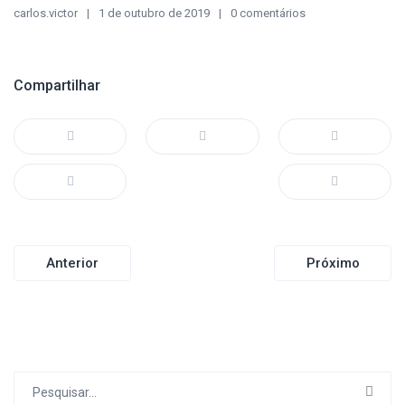
carlos.victor
1 de outubro de 2019
0 comentários
Compartilhar
Navegação
Anterior
Próximo
de
Post
Procurar
por: