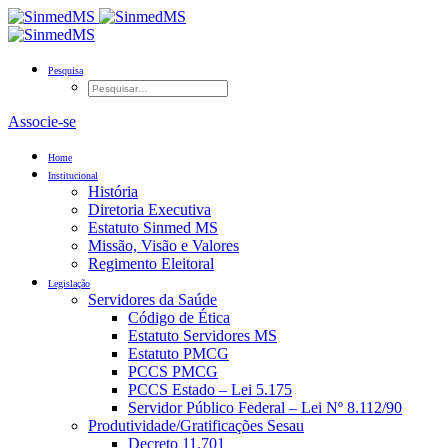
Pesquisa
Associe-se
Home
Institucional
História
Diretoria Executiva
Estatuto Sinmed MS
Missão, Visão e Valores
Regimento Eleitoral
Legislação
Servidores da Saúde
Código de Ética
Estatuto Servidores MS
Estatuto PMCG
PCCS PMCG
PCCS Estado – Lei 5.175
Servidor Público Federal – Lei Nº 8.112/90
Produtividade/Gratificações Sesau
Decreto 11.701