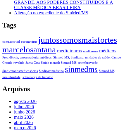
GRANDE, AOS PODERES CONSTITUÍDOS E À
CLASSE MÉDICA BRASILEIRA
Alteração no expediente do SinMed/MS
Tags
juntossomosmaisfortes
contraacovid
coronavirus
marcelosantana
medicinams
médicos
medicosms
Previdência; aposentadoria; médicos; Sinmed MS; Sindicato; unidades de saúde; Campo
Grande
revalida
Santa Casa
Saúde mental; Sinmed MS
setembroverde
sinmedms
Sindicatodosmedicosdems
Sindicatomedicina
Sinmed MS;
insalubridade;
sobrecarga de trabalho
Arquivos
agosto 2026
julho 2026
junho 2026
maio 2026
abril 2026
março 2026