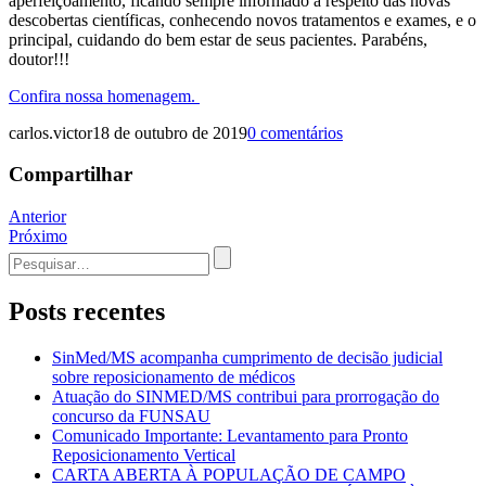
aperfeiçoamento, ficando sempre informado a respeito das novas
descobertas científicas, conhecendo novos tratamentos e exames, e o
principal, cuidando do bem estar de seus pacientes. Parabéns,
doutor!!!
Confira nossa homenagem.
carlos.victor
18 de outubro de 2019
0 comentários
Compartilhar
Navegação
Anterior
Próximo
de
Procurar
Post
por:
Posts recentes
SinMed/MS acompanha cumprimento de decisão judicial
sobre reposicionamento de médicos
Atuação do SINMED/MS contribui para prorrogação do
concurso da FUNSAU
Comunicado Importante: Levantamento para Pronto
Reposicionamento Vertical
CARTA ABERTA À POPULAÇÃO DE CAMPO