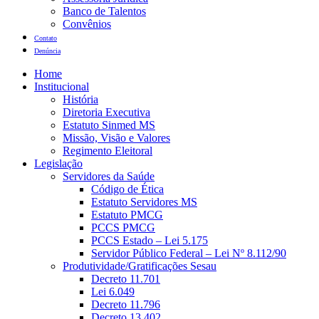
Banco de Talentos
Convênios
Contato
Denúncia
Home
Institucional
História
Diretoria Executiva
Estatuto Sinmed MS
Missão, Visão e Valores
Regimento Eleitoral
Legislação
Servidores da Saúde
Código de Ética
Estatuto Servidores MS
Estatuto PMCG
PCCS PMCG
PCCS Estado – Lei 5.175
Servidor Público Federal – Lei Nº 8.112/90
Produtividade/Gratificações Sesau
Decreto 11.701
Lei 6.049
Decreto 11.796
Decreto 13.402