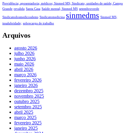
Previdência; aposentadoria; médicos; Sinmed MS; Sindicato; unidades de saúde; Campo
Grande
revalida
Santa Casa
Saúde mental; Sinmed MS
setembroverde
sinmedms
Sindicatodosmedicosdems
Sindicatomedicina
Sinmed MS;
insalubridade;
sobrecarga de trabalho
Arquivos
agosto 2026
julho 2026
junho 2026
maio 2026
abril 2026
março 2026
fevereiro 2026
janeiro 2026
dezembro 2025
novembro 2025
outubro 2025
setembro 2025
abril 2025
março 2025
fevereiro 2025
janeiro 2025