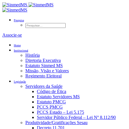
Pesquisa
Associe-se
Home
Institucional
História
Diretoria Executiva
Estatuto Sinmed MS
Missão, Visão e Valores
Regimento Eleitoral
Legislação
Servidores da Saúde
Código de Ética
Estatuto Servidores MS
Estatuto PMCG
PCCS PMCG
PCCS Estado – Lei 5.175
Servidor Público Federal – Lei Nº 8.112/90
Produtividade/Gratificações Sesau
Decreto 11.701