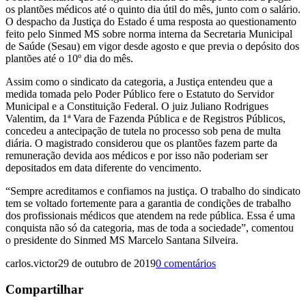
os plantões médicos até o quinto dia útil do mês, junto com o salário.
O despacho da Justiça do Estado é uma resposta ao questionamento
feito pelo Sinmed MS sobre norma interna da Secretaria Municipal
de Saúde (Sesau) em vigor desde agosto e que previa o depósito dos
plantões até o 10º dia do mês.
Assim como o sindicato da categoria, a Justiça entendeu que a
medida tomada pelo Poder Público fere o Estatuto do Servidor
Municipal e a Constituição Federal. O juiz Juliano Rodrigues
Valentim, da 1ª Vara de Fazenda Pública e de Registros Públicos,
concedeu a antecipação de tutela no processo sob pena de multa
diária. O magistrado considerou que os plantões fazem parte da
remuneração devida aos médicos e por isso não poderiam ser
depositados em data diferente do vencimento.
“Sempre acreditamos e confiamos na justiça. O trabalho do sindicato
tem se voltado fortemente para a garantia de condições de trabalho
dos profissionais médicos que atendem na rede pública. Essa é uma
conquista não só da categoria, mas de toda a sociedade”, comentou
o presidente do Sinmed MS Marcelo Santana Silveira.
carlos.victor
29 de outubro de 2019
0 comentários
Compartilhar