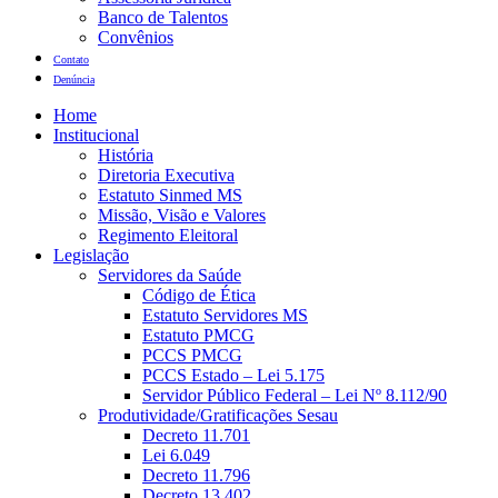
Banco de Talentos
Convênios
Contato
Denúncia
Home
Institucional
História
Diretoria Executiva
Estatuto Sinmed MS
Missão, Visão e Valores
Regimento Eleitoral
Legislação
Servidores da Saúde
Código de Ética
Estatuto Servidores MS
Estatuto PMCG
PCCS PMCG
PCCS Estado – Lei 5.175
Servidor Público Federal – Lei Nº 8.112/90
Produtividade/Gratificações Sesau
Decreto 11.701
Lei 6.049
Decreto 11.796
Decreto 13.402