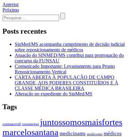
Navegação
Anterior
Próximo
de
Procurar
Post
por:
Posts recentes
SinMed/MS acompanha cumprimento de decisão judicial
sobre reposicionamento de médicos
Atuação do SINMED/MS contribui para prorrogação do
concurso da FUNSAU
Comunicado Importante: Levantamento para Pronto
Reposicionamento Vertical
CARTA ABERTA À POPULAÇÃO DE CAMPO
GRANDE, AOS PODERES CONSTITUÍDOS E À
CLASSE MÉDICA BRASILEIRA
Alteração no expediente do SinMed/MS
Tags
juntossomosmaisfortes
contraacovid
coronavirus
marcelosantana
medicinams
médicos
medicosms