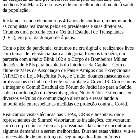
médicos Sul-Mato-Grossenses e de um melhor atendimento à saúde
da população.
Iniciamos o ano celebrando os 40 anos do sindicato, rememorando
as conquistas realizadas pelos ex-presidentes e suas diretorias.
Criamos uma parceria com a Central Estadual de Transplantes
(CET), em prol da doação de órgãos.
Com o pico da pandemia, entramos na era digital e realizamos lives
com temas de relevância para a categoria, fizemos também, em
parceria com a rádio Blink 102 e o Corpo de Bombeiros Militar,
doações de EPIs para hospitais do interior e da Capital. Com o
clube de Mães da Associação de Pais e Amigos dos Excepcionais
(APAE) e a Loja Maçônica Força e União, doamos máscaras aos
profissionais da linha de frente no combate à Covid-19. Começamos
a integrar o Comitê Estadual do Fórum do Judiciário para a Saúde,
sob a coordenação do Desembargador, Nélio Stábil. Estivemos em
diversos veículos de comunicação alertando e ressaltando a
importância em respeitar as medidas de proteção contra a Covid.
Realizamos visitas técnicas nas UPAs, CRSs e hospitais, onde
representantes do Sinmed vistoriaram as instalações, conversaram
com o corpo clínico e demais profissionais da saúde e encontraram
algumas demandas a serem melhoradas. Durante estas visitas, viu-se
a necessidade de um reforço na segurança dos funcionários e