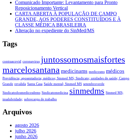
Comunicado Importante: Levantamento para Pronto
Reposicionamento Vertical
CARTA ABERTA À POPULAÇÃO DE CAMPO
GRANDE, AOS PODERES CONSTITUÍDOS E À
CLASSE MÉDICA BRASILEIRA
Alteração no expediente do SinMed/MS
Tags
juntossomosmaisfortes
contraacovid
coronavirus
marcelosantana
medicinams
médicos
medicosms
Previdência; aposentadoria; médicos; Sinmed MS; Sindicato; unidades de saúde; Campo
Grande
revalida
Santa Casa
Saúde mental; Sinmed MS
setembroverde
sinmedms
Sindicatodosmedicosdems
Sindicatomedicina
Sinmed MS;
insalubridade;
sobrecarga de trabalho
Arquivos
agosto 2026
julho 2026
junho 2026