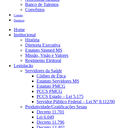
Banco de Talentos
Convênios
Contato
Denúncia
Home
Institucional
História
Diretoria Executiva
Estatuto Sinmed MS
Missão, Visão e Valores
Regimento Eleitoral
Legislação
Servidores da Saúde
Código de Ética
Estatuto Servidores MS
Estatuto PMCG
PCCS PMCG
PCCS Estado – Lei 5.175
Servidor Público Federal – Lei Nº 8.112/90
Produtividade/Gratificações Sesau
Decreto 11.701
Lei 6.049
Decreto 11.796
Decreto 13.402