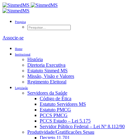
Pesquisa
Associe-se
Home
Institucional
História
Diretoria Executiva
Estatuto Sinmed MS
Missão, Visão e Valores
Regimento Eleitoral
Legislação
Servidores da Saúde
Código de Ética
Estatuto Servidores MS
Estatuto PMCG
PCCS PMCG
PCCS Estado – Lei 5.175
Servidor Público Federal – Lei Nº 8.112/90
Produtividade/Gratificações Sesau
Decreto 11.701