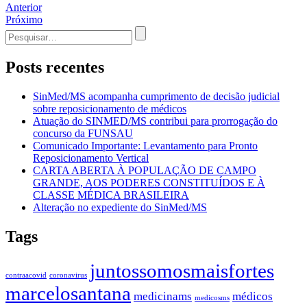
Navegação
Anterior
Próximo
de
Procurar
Post
por:
Posts recentes
SinMed/MS acompanha cumprimento de decisão judicial
sobre reposicionamento de médicos
Atuação do SINMED/MS contribui para prorrogação do
concurso da FUNSAU
Comunicado Importante: Levantamento para Pronto
Reposicionamento Vertical
CARTA ABERTA À POPULAÇÃO DE CAMPO
GRANDE, AOS PODERES CONSTITUÍDOS E À
CLASSE MÉDICA BRASILEIRA
Alteração no expediente do SinMed/MS
Tags
juntossomosmaisfortes
contraacovid
coronavirus
marcelosantana
medicinams
médicos
medicosms