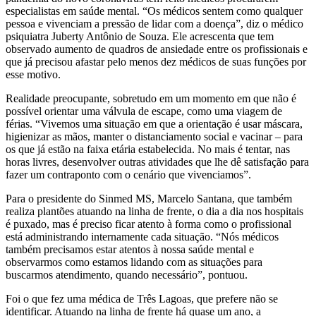
especialistas em saúde mental. “Os médicos sentem como qualquer
pessoa e vivenciam a pressão de lidar com a doença”, diz o médico
psiquiatra Juberty Antônio de Souza. Ele acrescenta que tem
observado aumento de quadros de ansiedade entre os profissionais e
que já precisou afastar pelo menos dez médicos de suas funções por
esse motivo.
Realidade preocupante, sobretudo em um momento em que não é
possível orientar uma válvula de escape, como uma viagem de
férias. “Vivemos uma situação em que a orientação é usar máscara,
higienizar as mãos, manter o distanciamento social e vacinar – para
os que já estão na faixa etária estabelecida. No mais é tentar, nas
horas livres, desenvolver outras atividades que lhe dê satisfação para
fazer um contraponto com o cenário que vivenciamos”.
Para o presidente do Sinmed MS, Marcelo Santana, que também
realiza plantões atuando na linha de frente, o dia a dia nos hospitais
é puxado, mas é preciso ficar atento à forma como o profissional
está administrando internamente cada situação. “Nós médicos
também precisamos estar atentos à nossa saúde mental e
observarmos como estamos lidando com as situações para
buscarmos atendimento, quando necessário”, pontuou.
Foi o que fez uma médica de Três Lagoas, que prefere não se
identificar. Atuando na linha de frente há quase um ano, a