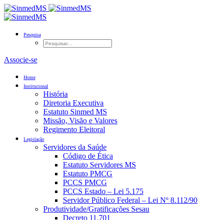
Pesquisa
Associe-se
Home
Institucional
História
Diretoria Executiva
Estatuto Sinmed MS
Missão, Visão e Valores
Regimento Eleitoral
Legislação
Servidores da Saúde
Código de Ética
Estatuto Servidores MS
Estatuto PMCG
PCCS PMCG
PCCS Estado – Lei 5.175
Servidor Público Federal – Lei Nº 8.112/90
Produtividade/Gratificações Sesau
Decreto 11.701