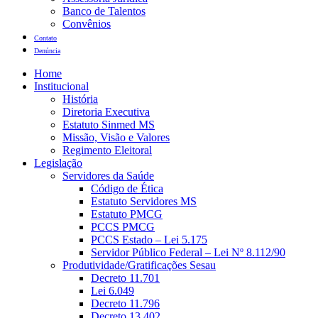
Banco de Talentos
Convênios
Contato
Denúncia
Home
Institucional
História
Diretoria Executiva
Estatuto Sinmed MS
Missão, Visão e Valores
Regimento Eleitoral
Legislação
Servidores da Saúde
Código de Ética
Estatuto Servidores MS
Estatuto PMCG
PCCS PMCG
PCCS Estado – Lei 5.175
Servidor Público Federal – Lei Nº 8.112/90
Produtividade/Gratificações Sesau
Decreto 11.701
Lei 6.049
Decreto 11.796
Decreto 13.402