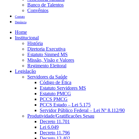
Banco de Talentos
Convênios
Contato
Denúncia
Home
Institucional
História
Diretoria Executiva
Estatuto Sinmed MS
Missão, Visão e Valores
Regimento Eleitoral
Legislação
Servidores da Saúde
Código de Ética
Estatuto Servidores MS
Estatuto PMCG
PCCS PMCG
PCCS Estado – Lei 5.175
Servidor Público Federal – Lei Nº 8.112/90
Produtividade/Gratificações Sesau
Decreto 11.701
Lei 6.049
Decreto 11.796
Decreto 13.402