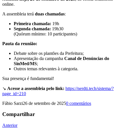
online.
A assembleia terá
duas chamadas
:
Primeira chamada:
19h
Segunda chamada:
19h30
(Quórum mínimo: 10 participantes)
Pauta da reunião:
Debate sobre os plantões da Prefeitura;
Apresentação da campanha
Canal de Denúncias do
SinMed/MS
;
Outros temas relevantes à categoria.
Sua presença é fundamental!
↘️
Acesse a assembleia pelo link:
https://nerdti.tech/sistema/?
page_id=210
Fábio Sarzi
26 de setembro de 2025
0 comentários
Compartilhar
Navegação
Anterior