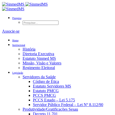
Pesquisa
Associe-se
Home
Institucional
História
Diretoria Executiva
Estatuto Sinmed MS
Missão, Visão e Valores
Regimento Eleitoral
Legislação
Servidores da Saúde
Código de Ética
Estatuto Servidores MS
Estatuto PMCG
PCCS PMCG
PCCS Estado – Lei 5.175
Servidor Público Federal – Lei Nº 8.112/90
Produtividade/Gratificações Sesau
Decreto 11.701