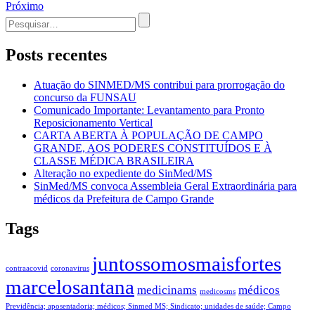
Próximo
de
Procurar
Post
por:
Posts recentes
Atuação do SINMED/MS contribui para prorrogação do
concurso da FUNSAU
Comunicado Importante: Levantamento para Pronto
Reposicionamento Vertical
CARTA ABERTA À POPULAÇÃO DE CAMPO
GRANDE, AOS PODERES CONSTITUÍDOS E À
CLASSE MÉDICA BRASILEIRA
Alteração no expediente do SinMed/MS
SinMed/MS convoca Assembleia Geral Extraordinária para
médicos da Prefeitura de Campo Grande
Tags
juntossomosmaisfortes
contraacovid
coronavirus
marcelosantana
medicinams
médicos
medicosms
Previdência; aposentadoria; médicos; Sinmed MS; Sindicato; unidades de saúde; Campo