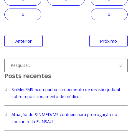
Navegação
Anterior
Próximo
de
Post
Procurar
por:
Posts recentes
SinMed/MS acompanha cumprimento de decisão judicial
sobre reposicionamento de médicos
Atuação do SINMED/MS contribui para prorrogação do
concurso da FUNSAU