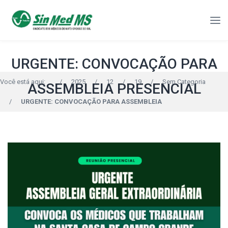
URGENTE: CONVOCAÇÃO PARA
Você está aqui:
/
2025
/
12
/
19
/
Sem Categoria
ASSEMBLEIA PRESENCIAL
/
URGENTE: CONVOCAÇÃO PARA ASSEMBLEIA