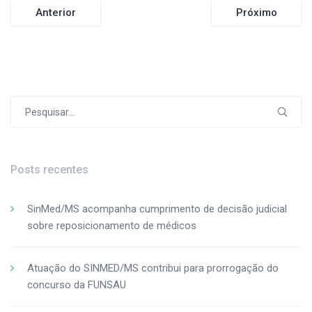
Navegação
Anterior
Próximo
de
Post
Procurar
por:
Posts recentes
SinMed/MS acompanha cumprimento de decisão judicial
sobre reposicionamento de médicos
Atuação do SINMED/MS contribui para prorrogação do
concurso da FUNSAU