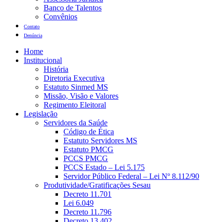
Banco de Talentos
Convênios
Contato
Denúncia
Home
Institucional
História
Diretoria Executiva
Estatuto Sinmed MS
Missão, Visão e Valores
Regimento Eleitoral
Legislação
Servidores da Saúde
Código de Ética
Estatuto Servidores MS
Estatuto PMCG
PCCS PMCG
PCCS Estado – Lei 5.175
Servidor Público Federal – Lei Nº 8.112/90
Produtividade/Gratificações Sesau
Decreto 11.701
Lei 6.049
Decreto 11.796
Decreto 13.402