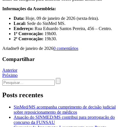
Informações da Assembleia:
Data:
Hoje, 09 de janeiro de 2026 (sexta-feira).
Local:
Sede do SinMed MS.
Endereço:
Rua Eduardo Santos Pereira, 456 – Centro.
1ª Convocação:
19h00.
2ª Convocação:
19h30.
Ariadne
9 de janeiro de 2026
0 comentários
Compartilhar
Navegação
Anterior
Próximo
de
Procurar
Post
por:
Posts recentes
SinMed/MS acompanha cumprimento de decisão judicial
sobre reposicionamento de médicos
Atuação do SINMED/MS contribui para prorrogação do
concurso da FUNSAU