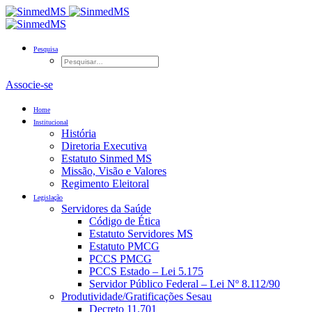
Pesquisa
Associe-se
Home
Institucional
História
Diretoria Executiva
Estatuto Sinmed MS
Missão, Visão e Valores
Regimento Eleitoral
Legislação
Servidores da Saúde
Código de Ética
Estatuto Servidores MS
Estatuto PMCG
PCCS PMCG
PCCS Estado – Lei 5.175
Servidor Público Federal – Lei Nº 8.112/90
Produtividade/Gratificações Sesau
Decreto 11.701