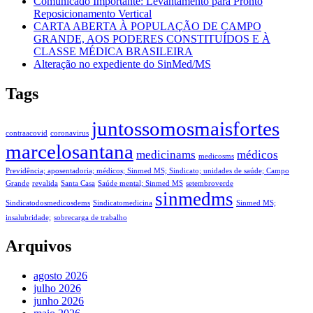
Comunicado Importante: Levantamento para Pronto
Reposicionamento Vertical
CARTA ABERTA À POPULAÇÃO DE CAMPO
GRANDE, AOS PODERES CONSTITUÍDOS E À
CLASSE MÉDICA BRASILEIRA
Alteração no expediente do SinMed/MS
Tags
juntossomosmaisfortes
contraacovid
coronavirus
marcelosantana
medicinams
médicos
medicosms
Previdência; aposentadoria; médicos; Sinmed MS; Sindicato; unidades de saúde; Campo
Grande
revalida
Santa Casa
Saúde mental; Sinmed MS
setembroverde
sinmedms
Sindicatodosmedicosdems
Sindicatomedicina
Sinmed MS;
insalubridade;
sobrecarga de trabalho
Arquivos
agosto 2026
julho 2026
junho 2026