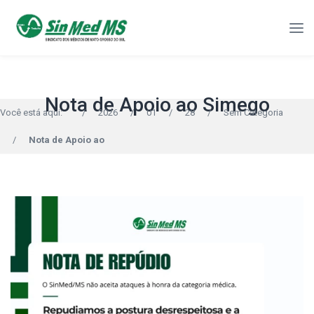
Nota de Apoio ao Simego
Você está aqui:
/
2026
/
01
/
28
/
Sem Categoria
/
Nota de Apoio ao