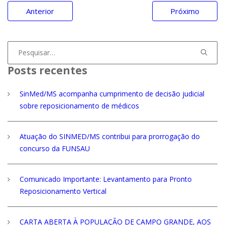
Navegação
Anterior
Próximo
de
Post
Procurar
por:
Posts recentes
SinMed/MS acompanha cumprimento de decisão judicial
sobre reposicionamento de médicos
Atuação do SINMED/MS contribui para prorrogação do
concurso da FUNSAU
Comunicado Importante: Levantamento para Pronto
Reposicionamento Vertical
CARTA ABERTA À POPULAÇÃO DE CAMPO GRANDE, AOS