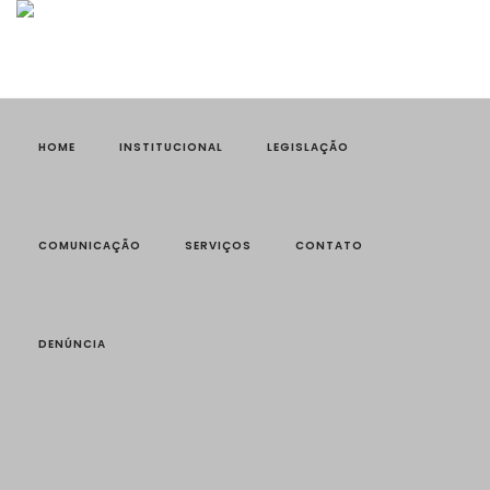
HOME
INSTITUCIONAL
LEGISLAÇÃO
COMUNICAÇÃO
SERVIÇOS
CONTATO
DENÚNCIA