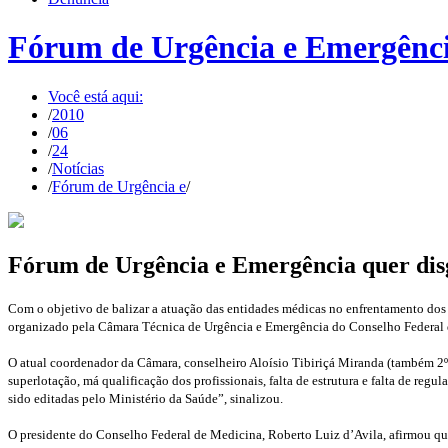
Fórum de Urgência e Emergência 
Você está aqui:
/
2010
/
06
/
24
/
Notícias
/
Fórum de Urgência e
/
Fórum de Urgência e Emergência quer disgn
Com o objetivo de balizar a atuação das entidades médicas no enfrentamento dos p
organizado pela Câmara Técnica de Urgência e Emergência do Conselho Federa
O atual coordenador da Câmara, conselheiro Aloísio Tibiriçá Miranda (também 2º
superlotação, má qualificação dos profissionais, falta de estrutura e falta de r
sido editadas pelo Ministério da Saúde”, sinalizou.
O presidente do Conselho Federal de Medicina, Roberto Luiz d’Avila, afirmou que