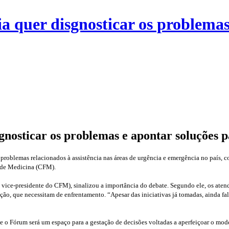
quer disgnosticar os problemas 
osticar os problemas e apontar soluções p
roblemas relacionados à assistência nas áreas de urgência e emergência no país, c
l de Medicina (CFM).
 vice-presidente do CFM), sinalizou a importância do debate. Segundo ele, os at
egulação, que necessitam de enfrentamento. “Apesar das iniciativas já tomadas, ain
 o Fórum será um espaço para a gestação de decisões voltadas a aperfeiçoar o mode