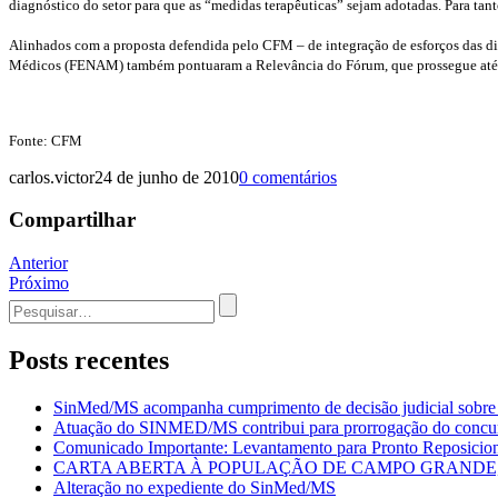
diagnóstico do setor para que as “medidas terapêuticas” sejam adotadas. Para ta
Alinhados com a proposta defendida pelo CFM – de integração de esforços das d
Médicos (FENAM) também pontuaram a Relevância do Fórum, que prossegue até 
Fonte: CFM
carlos.victor
24 de junho de 2010
0 comentários
Compartilhar
Navegação
Anterior
Próximo
de
Procurar
Post
por:
Posts recentes
SinMed/MS acompanha cumprimento de decisão judicial sobre
Atuação do SINMED/MS contribui para prorrogação do con
Comunicado Importante: Levantamento para Pronto Reposicion
CARTA ABERTA À POPULAÇÃO DE CAMPO GRANDE, 
Alteração no expediente do SinMed/MS