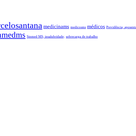
celosantana
medicinams
médicos
medicosms
Previdência; aposen
nmedms
Sinmed MS; insalubridade;
sobrecarga de trabalho