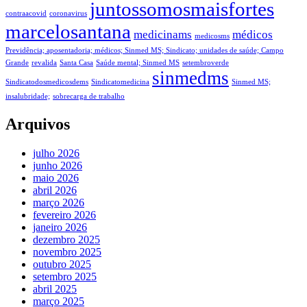
juntossomosmaisfortes
contraacovid
coronavirus
marcelosantana
medicinams
médicos
medicosms
Previdência; aposentadoria; médicos; Sinmed MS; Sindicato; unidades de saúde; Campo
Grande
revalida
Santa Casa
Saúde mental; Sinmed MS
setembroverde
sinmedms
Sindicatodosmedicosdems
Sindicatomedicina
Sinmed MS;
insalubridade;
sobrecarga de trabalho
Arquivos
julho 2026
junho 2026
maio 2026
abril 2026
março 2026
fevereiro 2026
janeiro 2026
dezembro 2025
novembro 2025
outubro 2025
setembro 2025
abril 2025
março 2025