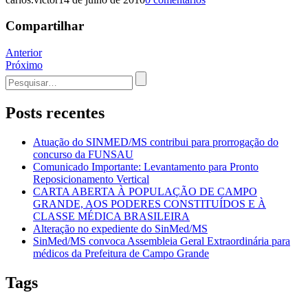
Compartilhar
Navegação
Anterior
Próximo
de
Procurar
Post
por:
Posts recentes
Atuação do SINMED/MS contribui para prorrogação do
concurso da FUNSAU
Comunicado Importante: Levantamento para Pronto
Reposicionamento Vertical
CARTA ABERTA À POPULAÇÃO DE CAMPO
GRANDE, AOS PODERES CONSTITUÍDOS E À
CLASSE MÉDICA BRASILEIRA
Alteração no expediente do SinMed/MS
SinMed/MS convoca Assembleia Geral Extraordinária para
médicos da Prefeitura de Campo Grande
Tags