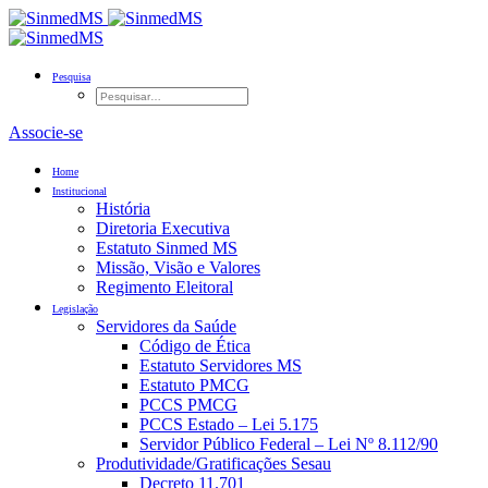
Pesquisa
Associe-se
Home
Institucional
História
Diretoria Executiva
Estatuto Sinmed MS
Missão, Visão e Valores
Regimento Eleitoral
Legislação
Servidores da Saúde
Código de Ética
Estatuto Servidores MS
Estatuto PMCG
PCCS PMCG
PCCS Estado – Lei 5.175
Servidor Público Federal – Lei Nº 8.112/90
Produtividade/Gratificações Sesau
Decreto 11.701