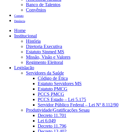
Banco de Talentos
Convênios
Contato
Denúncia
Home
Institucional
História
Diretoria Executiva
Estatuto Sinmed MS
Missão, Visão e Valores
Regimento Eleitoral
Legislação
Servidores da Saúde
Código de Ética
Estatuto Servidores MS
Estatuto PMCG
PCCS PMCG
PCCS Estado – Lei 5.175
Servidor Público Federal – Lei Nº 8.112/90
Produtividade/Gratificações Sesau
Decreto 11.701
Lei 6.049
Decreto 11.796
Decreto 13.402