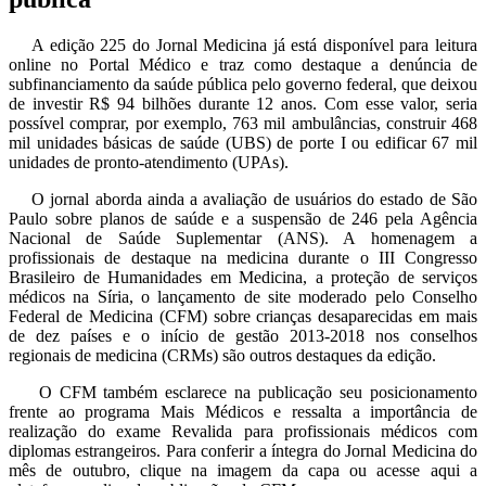
A edição 225 do Jornal Medicina já está disponível para leitura
online no Portal Médico e traz como destaque a denúncia de
subfinanciamento da saúde pública pelo governo federal, que deixou
de investir R$ 94 bilhões durante 12 anos. Com esse valor, seria
possível comprar, por exemplo, 763 mil ambulâncias, construir 468
mil unidades básicas de saúde (UBS) de porte I ou edificar 67 mil
unidades de pronto-atendimento (UPAs).
O jornal aborda ainda a avaliação de usuários do estado de São
Paulo sobre planos de saúde e a suspensão de 246 pela Agência
Nacional de Saúde Suplementar (ANS). A homenagem a
profissionais de destaque na medicina durante o III Congresso
Brasileiro de Humanidades em Medicina, a proteção de serviços
médicos na Síria, o lançamento de site moderado pelo Conselho
Federal de Medicina (CFM) sobre crianças desaparecidas em mais
de dez países e o início de gestão 2013-2018 nos conselhos
regionais de medicina (CRMs) são outros destaques da edição.
O CFM também esclarece na publicação seu posicionamento
frente ao programa Mais Médicos e ressalta a importância de
realização do exame Revalida para profissionais médicos com
diplomas estrangeiros. Para conferir a íntegra do Jornal Medicina do
mês de outubro, clique na imagem da capa ou acesse aqui a