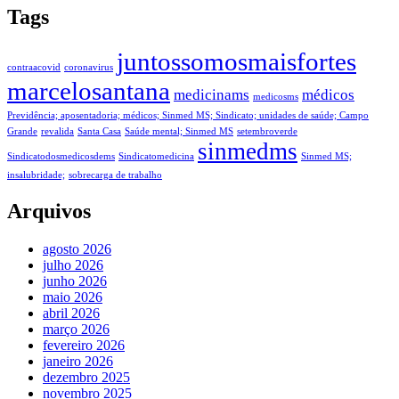
Tags
juntossomosmaisfortes
contraacovid
coronavirus
marcelosantana
medicinams
médicos
medicosms
Previdência; aposentadoria; médicos; Sinmed MS; Sindicato; unidades de saúde; Campo
Grande
revalida
Santa Casa
Saúde mental; Sinmed MS
setembroverde
sinmedms
Sindicatodosmedicosdems
Sindicatomedicina
Sinmed MS;
insalubridade;
sobrecarga de trabalho
Arquivos
agosto 2026
julho 2026
junho 2026
maio 2026
abril 2026
março 2026
fevereiro 2026
janeiro 2026
dezembro 2025
novembro 2025