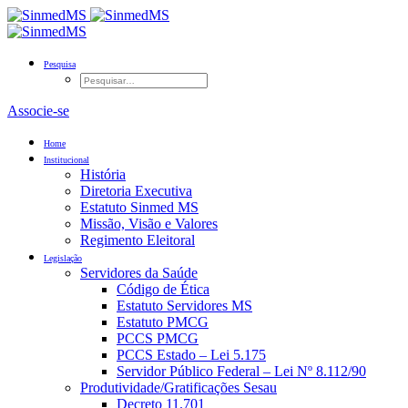
Pesquisa
Associe-se
Home
Institucional
História
Diretoria Executiva
Estatuto Sinmed MS
Missão, Visão e Valores
Regimento Eleitoral
Legislação
Servidores da Saúde
Código de Ética
Estatuto Servidores MS
Estatuto PMCG
PCCS PMCG
PCCS Estado – Lei 5.175
Servidor Público Federal – Lei Nº 8.112/90
Produtividade/Gratificações Sesau
Decreto 11.701