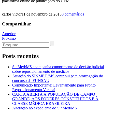
plataforma online de publicações do CFM.
carlos.victor
11 de novembro de 2013
0 comentários
Compartilhar
Navegação
Anterior
Próximo
de
Procurar
Post
por:
Posts recentes
SinMed/MS acompanha cumprimento de decisão judicial
sobre reposicionamento de médicos
Atuação do SINMED/MS contribui para prorrogação do
concurso da FUNSAU
Comunicado Importante: Levantamento para Pronto
Reposicionamento Vertical
CARTA ABERTA À POPULAÇÃO DE CAMPO
GRANDE, AOS PODERES CONSTITUÍDOS E À
CLASSE MÉDICA BRASILEIRA
Alteração no expediente do SinMed/MS