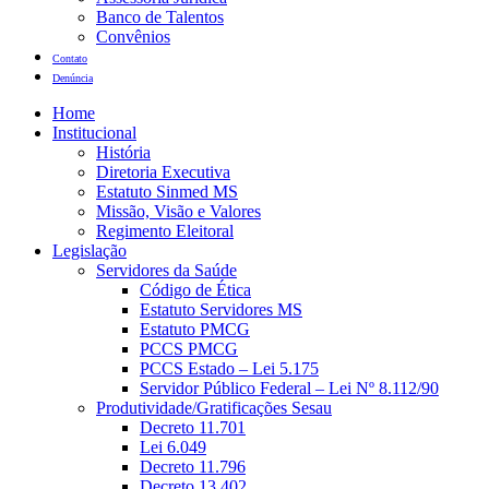
Banco de Talentos
Convênios
Contato
Denúncia
Home
Institucional
História
Diretoria Executiva
Estatuto Sinmed MS
Missão, Visão e Valores
Regimento Eleitoral
Legislação
Servidores da Saúde
Código de Ética
Estatuto Servidores MS
Estatuto PMCG
PCCS PMCG
PCCS Estado – Lei 5.175
Servidor Público Federal – Lei Nº 8.112/90
Produtividade/Gratificações Sesau
Decreto 11.701
Lei 6.049
Decreto 11.796
Decreto 13.402