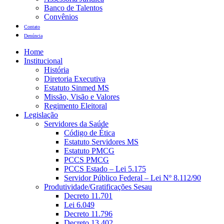
Banco de Talentos
Convênios
Contato
Denúncia
Home
Institucional
História
Diretoria Executiva
Estatuto Sinmed MS
Missão, Visão e Valores
Regimento Eleitoral
Legislação
Servidores da Saúde
Código de Ética
Estatuto Servidores MS
Estatuto PMCG
PCCS PMCG
PCCS Estado – Lei 5.175
Servidor Público Federal – Lei Nº 8.112/90
Produtividade/Gratificações Sesau
Decreto 11.701
Lei 6.049
Decreto 11.796
Decreto 13.402