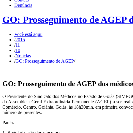
Denúncia
GO: Prosseguimento de AGEP do
Você está aqui:
/
2015
/
11
/
10
/
Notícias
/
GO: Prosseguimento de AGEP
/
GO: Prosseguimento de AGEP dos médicos 
O Presidente do Sindicato dos Médicos no Estado de Goiás (SIMEGO)
da Assembleia Geral Extraordinária Permanente (AGEP) a ser realiza
Comércio, Centro, Goiânia, Goiás, às 18h30min, em primeira convoca
número de presentes.
Pauta:
1- Regularização dos vínculos;