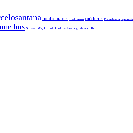
celosantana
medicinams
médicos
medicosms
Previdência; aposen
nmedms
Sinmed MS; insalubridade;
sobrecarga de trabalho