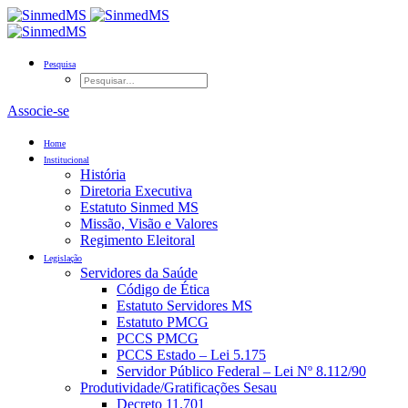
Pesquisa
Associe-se
Home
Institucional
História
Diretoria Executiva
Estatuto Sinmed MS
Missão, Visão e Valores
Regimento Eleitoral
Legislação
Servidores da Saúde
Código de Ética
Estatuto Servidores MS
Estatuto PMCG
PCCS PMCG
PCCS Estado – Lei 5.175
Servidor Público Federal – Lei Nº 8.112/90
Produtividade/Gratificações Sesau
Decreto 11.701