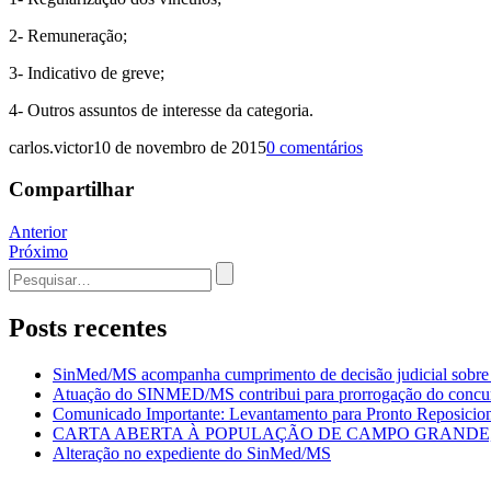
2- Remuneração;
3- Indicativo de greve;
4- Outros assuntos de interesse da categoria.
carlos.victor
10 de novembro de 2015
0 comentários
Compartilhar
Navegação
Anterior
Próximo
de
Procurar
Post
por:
Posts recentes
SinMed/MS acompanha cumprimento de decisão judicial sobre
Atuação do SINMED/MS contribui para prorrogação do con
Comunicado Importante: Levantamento para Pronto Reposicion
CARTA ABERTA À POPULAÇÃO DE CAMPO GRANDE, 
Alteração no expediente do SinMed/MS