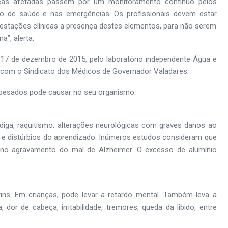
eas afetadas passem por um monitoramento contínuo pelos
to de saúde e nas emergências. Os profissionais devem estar
estações clínicas a presença destes elementos, para não serem
”, alerta.
17 de dezembro de 2015, pelo laboratório independente Água e
a com o Sindicato dos Médicos de Governador Valadares.
 pesados pode causar no seu organismo:
diga, raquitismo, alterações neurológicas com graves danos ao
de e distúrbios do aprendizado. Inúmeros estudos consideram que
no agravamento do mal de Alzheimer. O excesso de alumínio
ns. Em crianças, pode levar a retardo mental. Também leva a
dor de cabeça, irritabilidade, tremores, queda da libido, entre