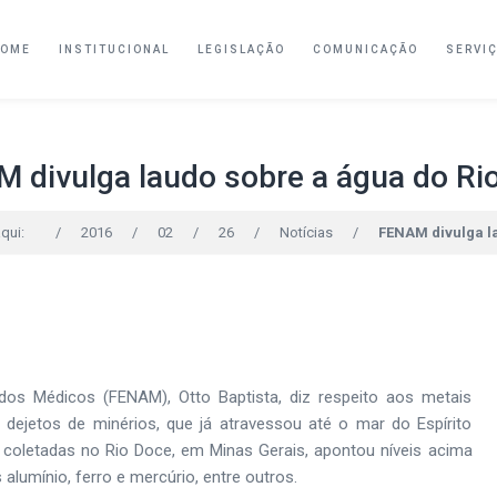
HOME
INSTITUCIONAL
LEGISLAÇÃO
COMUNICAÇÃO
SERVI
 divulga laudo sobre a água do Ri
qui:
/
2016
/
02
/
26
/
Notícias
/
FENAM divulga l
os Médicos (FENAM), Otto Baptista, diz respeito aos metais
ejetos de minérios, que já atravessou até o mar do Espírito
a coletadas no Rio Doce, em Minas Gerais, apontou níveis acima
lumínio, ferro e mercúrio, entre outros.