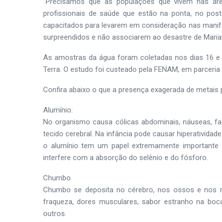
“Precisamos que as populações que vivem nas ár
profissionais de saúde que estão na ponta, no pos
capacitados para levarem em consideração nas manif
surpreendidos e não associarem ao desastre de Mariana
As amostras da água foram coletadas nos dias 16 e 
Terra. O estudo foi custeado pela FENAM, em parceri
Confira abaixo o que a presença exagerada de metais
Alumínio:
No organismo causa cólicas abdominais, náuseas, fa
tecido cerebral. Na infância pode causar hiperativida
o alumínio tem um papel extremamente importante 
interfere com a absorção do selênio e do fósforo.
Chumbo
Chumbo se deposita no cérebro, nos ossos e nos ri
fraqueza, dores musculares, sabor estranho na boca, 
outros.