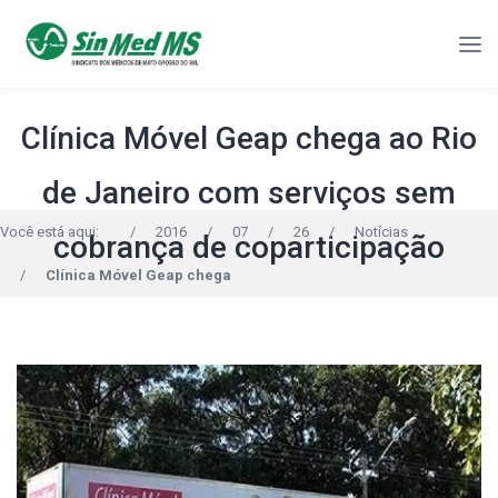
Clínica Móvel Geap chega ao Rio
de Janeiro com serviços sem
Você está aqui:
/
2016
/
07
/
26
/
Notícias
cobrança de coparticipação
/
Clínica Móvel Geap chega