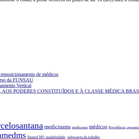
 reposicionamento de médicos
curso da FUNSAU
amento Vertical
AOS PODERES CONSTITUÍDOS E À CLASSE MÉDICA BRAS
celosantana
medicinams
médicos
medicosms
Previdência; aposen
nmedms
Sinmed MS; insalubridade;
sobrecarga de trabalho