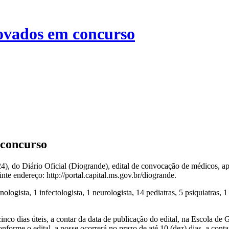
ovados em concurso
 concurso
4), do Diário Oficial (Diogrande), edital de convocação de médicos, a
inte endereço: http://portal.capital.ms.gov.br/diogrande.
ologista, 1 infectologista, 1 neurologista, 14 pediatras, 5 psiquiatras
nco dias úteis, a contar da data de publicação do edital, na Escola de
forme o edital, a posse ocorrerá no prazo de até 10 (dez) dias, a cont