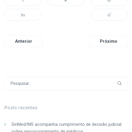
Navegação
Anterior
Próximo
de
Post
Procurar
por:
Posts recentes
SinMed/MS acompanha cumprimento de decisão judicial
sobre reposicionamento de médicos