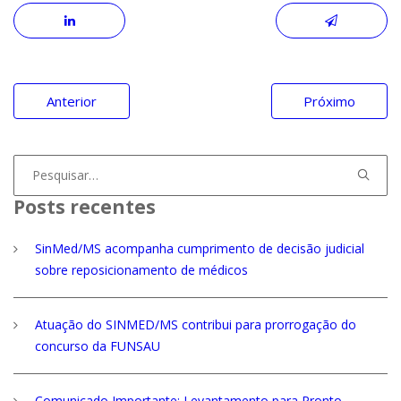
Navegação
Anterior
Próximo
de
Post
Procurar
por:
Posts recentes
SinMed/MS acompanha cumprimento de decisão judicial
sobre reposicionamento de médicos
Atuação do SINMED/MS contribui para prorrogação do
concurso da FUNSAU
Comunicado Importante: Levantamento para Pronto