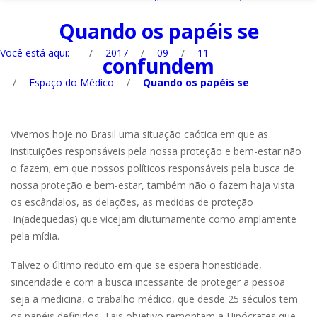
Quando os papéis se
Você está aqui:
/
2017
/
09
/
11
confundem
/
Espaço do Médico
/
Quando os papéis se
Vivemos hoje no Brasil uma situação caótica em que as
instituições responsáveis pela nossa proteção e bem-estar não
o fazem; em que nossos políticos responsáveis pela busca de
nossa proteção e bem-estar, também não o fazem haja vista
os escândalos, as delações, as medidas de proteção
in(adequedas) que vicejam diuturnamente como amplamente
pela mídia.
Talvez o último reduto em que se espera honestidade,
sinceridade e com a busca incessante de proteger a pessoa
seja a medicina, o trabalho médico, que desde 25 séculos tem
os papéis definidos. Tais objetivo remontam a Hipócrates que