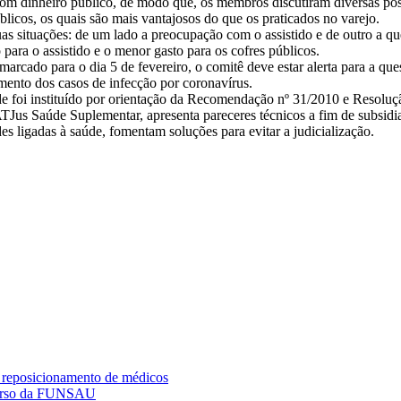
m dinheiro público, de modo que, os membros discutiram diversas poss
licos, os quais são mais vantajosos do que os praticados no varejo.
uas situações: de um lado a preocupação com o assistido e de outro a qu
ara o assistido e o menor gasto para os cofres públicos.
marcado para o dia 5 de fevereiro, o comitê deve estar alerta para a q
mento dos casos de infecção por coronavírus.
 foi instituído por orientação da Recomendação nº 31/2010 e Resoluç
 Saúde Suplementar, apresenta pareceres técnicos a fim de subsidiar 
des ligadas à saúde, fomentam soluções para evitar a judicialização.
 reposicionamento de médicos
curso da FUNSAU