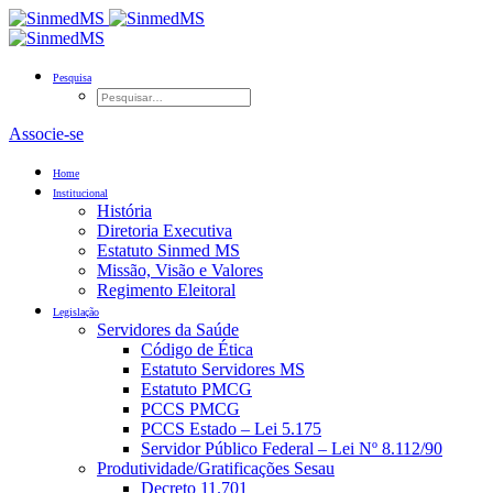
Pesquisa
Associe-se
Home
Institucional
História
Diretoria Executiva
Estatuto Sinmed MS
Missão, Visão e Valores
Regimento Eleitoral
Legislação
Servidores da Saúde
Código de Ética
Estatuto Servidores MS
Estatuto PMCG
PCCS PMCG
PCCS Estado – Lei 5.175
Servidor Público Federal – Lei Nº 8.112/90
Produtividade/Gratificações Sesau
Decreto 11.701