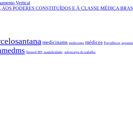
amento Vertical
AOS PODERES CONSTITUÍDOS E À CLASSE MÉDICA BRAS
celosantana
medicinams
médicos
medicosms
Previdência; aposen
nmedms
Sinmed MS; insalubridade;
sobrecarga de trabalho