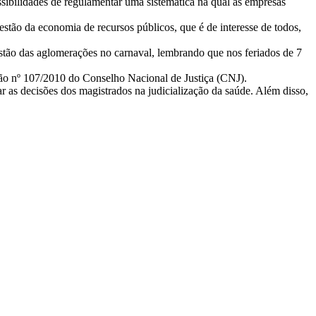
ibilidades de regulamentar uma sistemática na qual as empresas
estão da economia de recursos públicos, que é de interesse de todos,
uestão das aglomerações no carnaval, lembrando que nos feriados de 7
ão nº 107/2010 do Conselho Nacional de Justiça (CNJ).
as decisões dos magistrados na judicialização da saúde. Além disso,