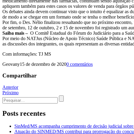
medicamento diretamente nas farmácias, continuam sendo aquisição co
apliquem também para estes casos os valores de venda para órgãos púb
Os debates ainda devem continuar visto que o intuito é equalizar as d
de modo a se chegar em um formato onde se tenha o melhor benefício p
Por fim, o Des. Nélio finalizou ressaltando que no próximo encontro, 
de setembro, 12 de outubro, 2 e 15 de novembro foi registrado um au
Saiba mais –
O Comitê Estadual do Fórum do Judiciário para a Saúde
Por meio do NATJus (Núcleo de Apoio Técnico) Saúde Pública e NATJus
as discussões dos integrantes, os quais representam as diversas entida
Com informações: TJ MS
Geovany
15 de dezembro de 2020
0 comentários
Compartilhar
Navegação
Anterior
Próximo
de
Procurar
Post
por:
Posts recentes
SinMed/MS acompanha cumprimento de decisão judicial sobre
Atuação do SINMED/MS contribui para prorrogação do con