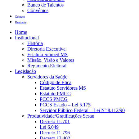
Banco de Talentos
Convênios
Contato
Denúncia
Home
Institucional
História
Diretoria Executiva
Estatuto Sinmed MS
Missão, Visão e Valores
Regimento Eleitoral
Legislação
Servidores da Saúde
Código de Ética
Estatuto Servidores MS
Estatuto PMCG
PCCS PMCG
PCCS Estado – Lei 5.175
Servidor Público Federal – Lei Nº 8.112/90
Produtividade/Gratificações Sesau
Decreto 11.701
Lei 6.049
Decreto 11.796
Decreto 13.402