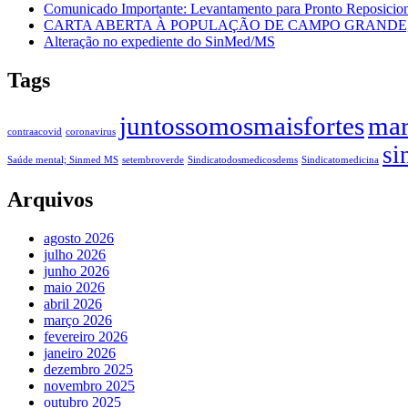
Comunicado Importante: Levantamento para Pronto Reposicion
CARTA ABERTA À POPULAÇÃO DE CAMPO GRANDE, 
Alteração no expediente do SinMed/MS
Tags
juntossomosmaisfortes
mar
contraacovid
coronavirus
si
Saúde mental; Sinmed MS
setembroverde
Sindicatodosmedicosdems
Sindicatomedicina
Arquivos
agosto 2026
julho 2026
junho 2026
maio 2026
abril 2026
março 2026
fevereiro 2026
janeiro 2026
dezembro 2025
novembro 2025
outubro 2025