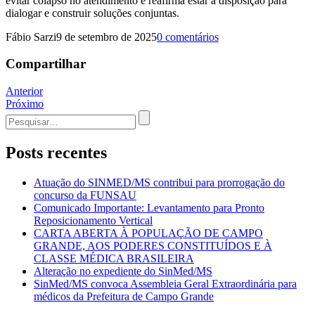
evitar colapso no atendimento e reafirma estar à disposição para
dialogar e construir soluções conjuntas.
Fábio Sarzi
9 de setembro de 2025
0 comentários
Compartilhar
Navegação
Anterior
Próximo
de
Procurar
Post
por:
Posts recentes
Atuação do SINMED/MS contribui para prorrogação do
concurso da FUNSAU
Comunicado Importante: Levantamento para Pronto
Reposicionamento Vertical
CARTA ABERTA À POPULAÇÃO DE CAMPO
GRANDE, AOS PODERES CONSTITUÍDOS E À
CLASSE MÉDICA BRASILEIRA
Alteração no expediente do SinMed/MS
SinMed/MS convoca Assembleia Geral Extraordinária para
médicos da Prefeitura de Campo Grande