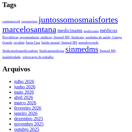
Tags
juntossomosmaisfortes
contraacovid
coronavirus
marcelosantana
medicinams
médicos
medicosms
Previdência; aposentadoria; médicos; Sinmed MS; Sindicato; unidades de saúde; Campo
Grande
revalida
Santa Casa
Saúde mental; Sinmed MS
setembroverde
sinmedms
Sindicatodosmedicosdems
Sindicatomedicina
Sinmed MS;
insalubridade;
sobrecarga de trabalho
Arquivos
julho 2026
junho 2026
maio 2026
abril 2026
março 2026
fevereiro 2026
janeiro 2026
dezembro 2025
novembro 2025
outubro 2025