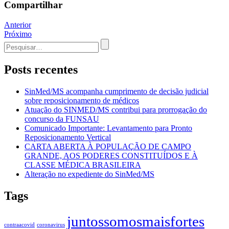
Compartilhar
Navegação
Anterior
Próximo
de
Procurar
Post
por:
Posts recentes
SinMed/MS acompanha cumprimento de decisão judicial
sobre reposicionamento de médicos
Atuação do SINMED/MS contribui para prorrogação do
concurso da FUNSAU
Comunicado Importante: Levantamento para Pronto
Reposicionamento Vertical
CARTA ABERTA À POPULAÇÃO DE CAMPO
GRANDE, AOS PODERES CONSTITUÍDOS E À
CLASSE MÉDICA BRASILEIRA
Alteração no expediente do SinMed/MS
Tags
juntossomosmaisfortes
contraacovid
coronavirus