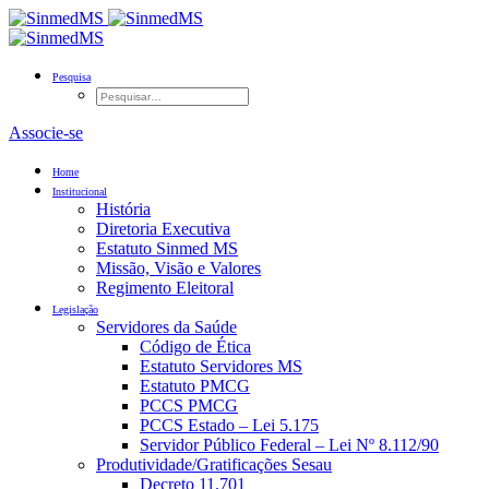
Pesquisa
Associe-se
Home
Institucional
História
Diretoria Executiva
Estatuto Sinmed MS
Missão, Visão e Valores
Regimento Eleitoral
Legislação
Servidores da Saúde
Código de Ética
Estatuto Servidores MS
Estatuto PMCG
PCCS PMCG
PCCS Estado – Lei 5.175
Servidor Público Federal – Lei Nº 8.112/90
Produtividade/Gratificações Sesau
Decreto 11.701