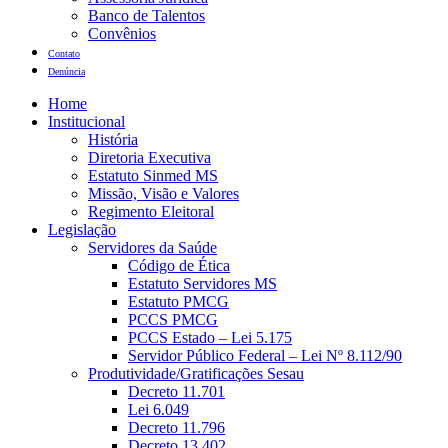
Banco de Talentos
Convênios
Contato
Denúncia
Home
Institucional
História
Diretoria Executiva
Estatuto Sinmed MS
Missão, Visão e Valores
Regimento Eleitoral
Legislação
Servidores da Saúde
Código de Ética
Estatuto Servidores MS
Estatuto PMCG
PCCS PMCG
PCCS Estado – Lei 5.175
Servidor Público Federal – Lei Nº 8.112/90
Produtividade/Gratificações Sesau
Decreto 11.701
Lei 6.049
Decreto 11.796
Decreto 13.402