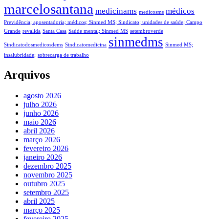
marcelosantana
medicinams
médicos
medicosms
Previdência; aposentadoria; médicos; Sinmed MS; Sindicato; unidades de saúde; Campo
Grande
revalida
Santa Casa
Saúde mental; Sinmed MS
setembroverde
sinmedms
Sindicatodosmedicosdems
Sindicatomedicina
Sinmed MS;
insalubridade;
sobrecarga de trabalho
Arquivos
agosto 2026
julho 2026
junho 2026
maio 2026
abril 2026
março 2026
fevereiro 2026
janeiro 2026
dezembro 2025
novembro 2025
outubro 2025
setembro 2025
abril 2025
março 2025
fevereiro 2025