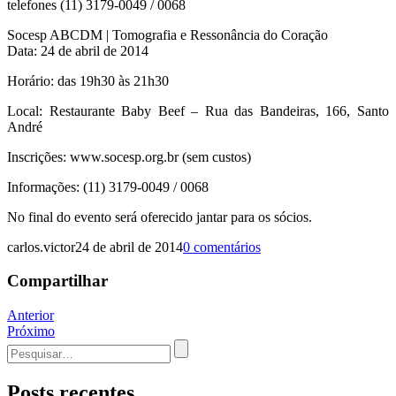
telefones (11) 3179-0049 / 0068
Socesp ABCDM | Tomografia e Ressonância do Coração
Data: 24 de abril de 2014
Horário: das 19h30 às 21h30
Local: Restaurante Baby Beef – Rua das Bandeiras, 166, Santo
André
Inscrições: www.socesp.org.br (sem custos)
Informações: (11) 3179-0049 / 0068
No final do evento será oferecido jantar para os sócios.
carlos.victor
24 de abril de 2014
0 comentários
Compartilhar
Navegação
Anterior
Próximo
de
Procurar
Post
por:
Posts recentes