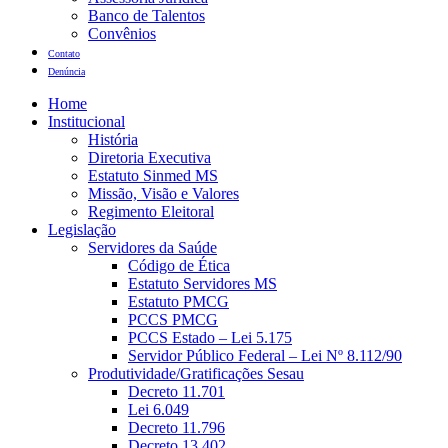
Banco de Talentos
Convênios
Contato
Denúncia
Home
Institucional
História
Diretoria Executiva
Estatuto Sinmed MS
Missão, Visão e Valores
Regimento Eleitoral
Legislação
Servidores da Saúde
Código de Ética
Estatuto Servidores MS
Estatuto PMCG
PCCS PMCG
PCCS Estado – Lei 5.175
Servidor Público Federal – Lei Nº 8.112/90
Produtividade/Gratificações Sesau
Decreto 11.701
Lei 6.049
Decreto 11.796
Decreto 13.402