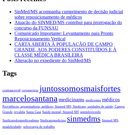
SinMed/MS acompanha cumprimento de decisão judicial
sobre reposicionamento de médicos
Atuação do SINMED/MS contribui para prorrogação do
concurso da FUNSAU
Comunicado Importante: Levantamento para Pronto
Reposicionamento Vertical
CARTA ABERTA À POPULAÇÃO DE CAMPO
GRANDE, AOS PODERES CONSTITUÍDOS E À
CLASSE MÉDICA BRASILEIRA
Alteração no expediente do SinMed/MS
Tags
juntossomosmaisfortes
contraacovid
coronavirus
marcelosantana
medicinams
médicos
medicosms
Previdência; aposentadoria; médicos; Sinmed MS; Sindicato; unidades de saúde; Campo
Grande
revalida
Santa Casa
Saúde mental; Sinmed MS
setembroverde
sinmedms
Sindicatodosmedicosdems
Sindicatomedicina
Sinmed MS;
insalubridade;
sobrecarga de trabalho