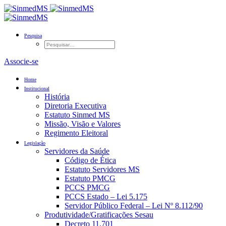
Pesquisa
Associe-se
Home
Institucional
História
Diretoria Executiva
Estatuto Sinmed MS
Missão, Visão e Valores
Regimento Eleitoral
Legislação
Servidores da Saúde
Código de Ética
Estatuto Servidores MS
Estatuto PMCG
PCCS PMCG
PCCS Estado – Lei 5.175
Servidor Público Federal – Lei Nº 8.112/90
Produtividade/Gratificações Sesau
Decreto 11.701