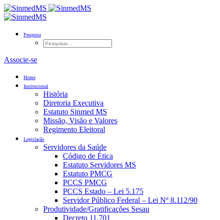
Pesquisa
Associe-se
Home
Institucional
História
Diretoria Executiva
Estatuto Sinmed MS
Missão, Visão e Valores
Regimento Eleitoral
Legislação
Servidores da Saúde
Código de Ética
Estatuto Servidores MS
Estatuto PMCG
PCCS PMCG
PCCS Estado – Lei 5.175
Servidor Público Federal – Lei Nº 8.112/90
Produtividade/Gratificações Sesau
Decreto 11.701