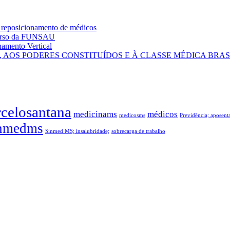
 reposicionamento de médicos
curso da FUNSAU
amento Vertical
AOS PODERES CONSTITUÍDOS E À CLASSE MÉDICA BRAS
celosantana
medicinams
médicos
medicosms
Previdência; aposen
nmedms
Sinmed MS; insalubridade;
sobrecarga de trabalho