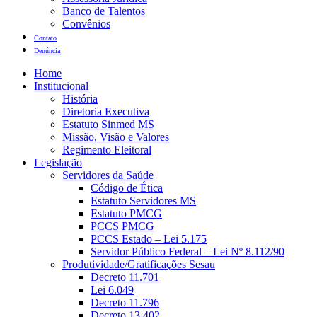
Banco de Talentos
Convênios
Contato
Denúncia
Home
Institucional
História
Diretoria Executiva
Estatuto Sinmed MS
Missão, Visão e Valores
Regimento Eleitoral
Legislação
Servidores da Saúde
Código de Ética
Estatuto Servidores MS
Estatuto PMCG
PCCS PMCG
PCCS Estado – Lei 5.175
Servidor Público Federal – Lei Nº 8.112/90
Produtividade/Gratificações Sesau
Decreto 11.701
Lei 6.049
Decreto 11.796
Decreto 13.402