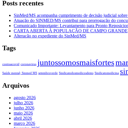
Posts recentes
SinMed/MS acompanha cumprimento de decisão judicial sobre
Atuação do SINMED/MS contribui para prorrogação do con
Comunicado Importante: Levantamento para Pronto Reposicion
CARTA ABERTA À POPULAÇÃO DE CAMPO GRANDE, 
Alteração no expediente do SinMed/MS
Tags
juntossomosmaisfortes
mar
contraacovid
coronavirus
si
Saúde mental; Sinmed MS
setembroverde
Sindicatodosmedicosdems
Sindicatomedicina
Arquivos
agosto 2026
julho 2026
junho 2026
maio 2026
abril 2026
março 2026