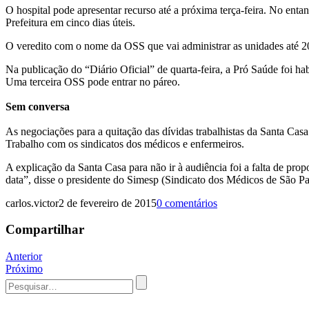
O hospital pode apresentar recurso até a próxima terça-feira. No entan
Prefeitura em cinco dias úteis.
O veredito com o nome da OSS que vai administrar as unidades até 20
Na publicação do “Diário Oficial” de quarta-feira, a Pró Saúde foi hab
Uma terceira OSS pode entrar no páreo.
Sem conversa
As negociações para a quitação das dívidas trabalhistas da Santa Cas
Trabalho com os sindicatos dos médicos e enfermeiros.
A explicação da Santa Casa para não ir à audiência foi a falta de pr
data”, disse o presidente do Simesp (Sindicato dos Médicos de São Pa
carlos.victor
2 de fevereiro de 2015
0 comentários
Compartilhar
Navegação
Anterior
Próximo
de
Procurar
Post
por: