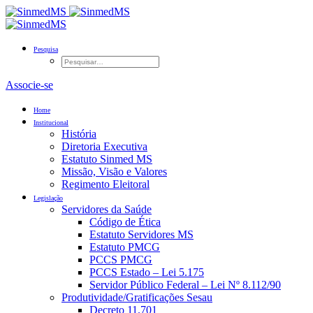
Pesquisa
Associe-se
Home
Institucional
História
Diretoria Executiva
Estatuto Sinmed MS
Missão, Visão e Valores
Regimento Eleitoral
Legislação
Servidores da Saúde
Código de Ética
Estatuto Servidores MS
Estatuto PMCG
PCCS PMCG
PCCS Estado – Lei 5.175
Servidor Público Federal – Lei Nº 8.112/90
Produtividade/Gratificações Sesau
Decreto 11.701