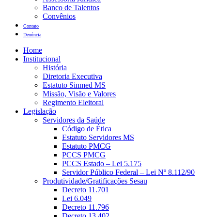
Banco de Talentos
Convênios
Contato
Denúncia
Home
Institucional
História
Diretoria Executiva
Estatuto Sinmed MS
Missão, Visão e Valores
Regimento Eleitoral
Legislação
Servidores da Saúde
Código de Ética
Estatuto Servidores MS
Estatuto PMCG
PCCS PMCG
PCCS Estado – Lei 5.175
Servidor Público Federal – Lei Nº 8.112/90
Produtividade/Gratificações Sesau
Decreto 11.701
Lei 6.049
Decreto 11.796
Decreto 13.402