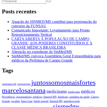
Post
por:
Posts recentes
Atuação do SINMED/MS contribui para prorrogação do
concurso da FUNSAU
Comunicado Importante: Levantamento para Pronto
Reposicionamento Vertical
CARTA ABERTA À POPULAÇÃO DE CAMPO
GRANDE, AOS PODERES CONSTITUÍDOS E À
CLASSE MÉDICA BRASILEIRA
Alteração no expediente do SinMed/MS
SinMed/MS convoca Assembleia Geral Extraordinária para
médicos da Prefeitura de Campo Grande
Tags
juntossomosmaisfortes
contraacovid
coronavirus
marcelosantana
medicinams
médicos
medicosms
Previdência; aposentadoria; médicos; Sinmed MS; Sindicato; unidades de saúde; Campo
Grande
revalida
Santa Casa
Saúde mental; Sinmed MS
setembroverde
sinmedms