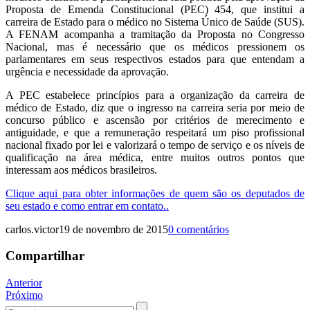
Proposta de Emenda Constitucional (PEC) 454, que institui a
carreira de Estado para o médico no Sistema Único de Saúde (SUS).
A FENAM acompanha a tramitação da Proposta no Congresso
Nacional, mas é necessário que os médicos pressionem os
parlamentares em seus respectivos estados para que entendam a
urgência e necessidade da aprovação.
A PEC estabelece princípios para a organização da carreira de
médico de Estado, diz que o ingresso na carreira seria por meio de
concurso público e ascensão por critérios de merecimento e
antiguidade, e que a remuneração respeitará um piso profissional
nacional fixado por lei e valorizará o tempo de serviço e os níveis de
qualificação na área médica, entre muitos outros pontos que
interessam aos médicos brasileiros.
Clique aqui para obter informações de quem são os deputados de
seu estado e como entrar em contato..
carlos.victor
19 de novembro de 2015
0 comentários
Compartilhar
Navegação
Anterior
Próximo
de
Procurar