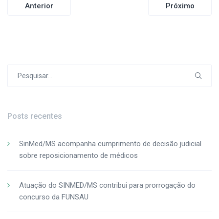
Navegação
Anterior
Próximo
de
Post
Procurar
por:
Posts recentes
SinMed/MS acompanha cumprimento de decisão judicial
sobre reposicionamento de médicos
Atuação do SINMED/MS contribui para prorrogação do
concurso da FUNSAU