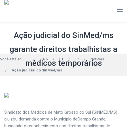
Ação judicial do SinMed/ms
garante direitos trabalhistas a
Você está aqui:
/
2025
/
01
/
17
/
Notícias
médicos temporários
/
Ação judicial do SinMed/ms
Sindicato dos Médicos de Mato Grosso do Sul (SINMED/MS)
ajuizou demanda contra o Município deCampo Grande,
buscando o reconhecimento dos direitos trabalhistas de